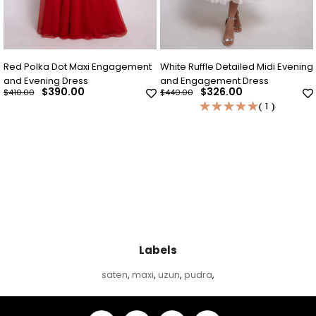
ement
White Ruffle Detailed Midi Evening
Indigo Blue Polka Dot Midi
and Engagement Dress
Evening Dress
$326.00
$326.00
$440.00
$440.00
★
★
★
★
★
★
★
★
★
★
1
1
Labels
saten
maxi
uzun
pudra
,
,
,
,