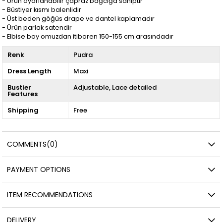
- Ürün ayarlanabilir çapraz bağcığa sahiptir
- Büstiyer kısmı balenlidir
- Üst beden göğüs drape ve dantel kaplamadır
- Ürün parlak satendir
- Elbise boy omuzdan itibaren 150-155 cm arasındadır
Renk
Pudra
Dress Length
Maxi
Bustier
Adjustable
Lace detailed
Features
Shipping
Free
COMMENTS
(0)
PAYMENT OPTIONS
ITEM RECOMMENDATIONS
DELIVERY