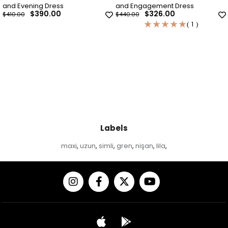
and Engagement Dress
Evening Dress
$326.00
$326.00
$440.00
$440.00
★
★
★
★
★
1
Labels
maxi
uzun
simli
gren
nişan
lila
,
,
,
,
,
,