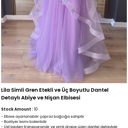
Lila Simli Gren Etekli ve Üç Boyutlu Dantel
Detaylı Abiye ve Nişan Elbisesi
Stock Amount
:
10
- Elbise ayarlanabilir çapraz bağcığa sahiptir
- Büstiyer kısmı balenlidir
- Üst beden transparandır ve simli drape üzeri dantel detaylıdır