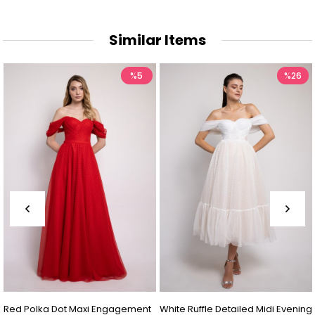
Similar Items
%5
%26
%
ment
White Ruffle Detailed Midi Evening
Indigo Blue Polka Dot Midi