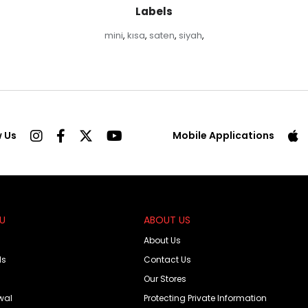
Labels
mini
kısa
saten
siyah
,
,
,
,
w Us
Mobile Applications
OU
ABOUT US
About Us
ds
Contact Us
Our Stores
wal
Protecting Private Information