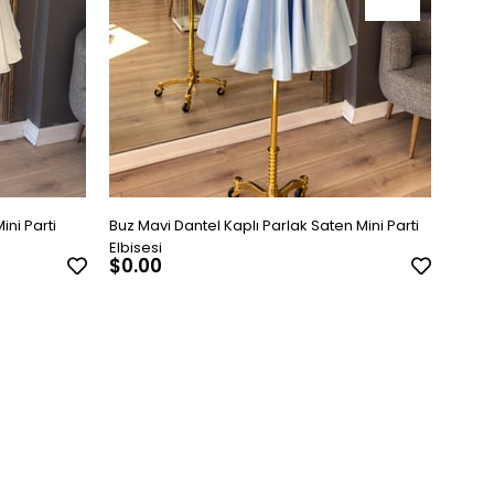
ini Parti
Buz Mavi Dantel Kaplı Parlak Saten Mini Parti
Su Yeş
Elbisesi
Elbise
$0.00
$0.