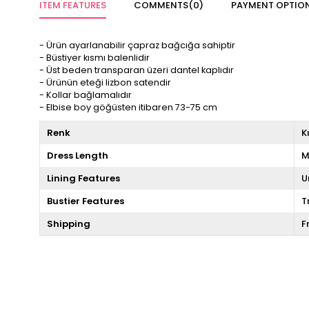
ITEM FEATURES
COMMENTS
(0)
PAYMENT OPTIO
- Ürün ayarlanabilir çapraz bağcığa sahiptir
- Büstiyer kısmı balenlidir
- Üst beden transparan üzeri dantel kaplıdır
- Ürünün eteği lizbon satendir
- Kollar bağlamalıdır
- Elbise boy göğüsten itibaren 73-75 cm
Renk
K
Dress Length
M
Lining Features
U
Bustier Features
T
Shipping
F