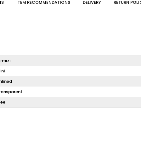
NS
ITEM RECOMMENDATIONS
DELIVERY
RETURN POLI
ırmızı
ini
nlined
ransparent
ree