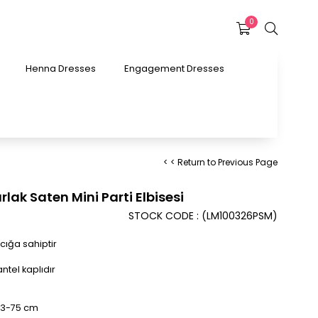
0
Henna Dresses
Engagement Dresses
< < Return to Previous Page
rlak Saten Mini Parti Elbisesi
STOCK CODE
(LM100326PSM)
cığa sahiptir
ntel kaplıdır
 73-75 cm