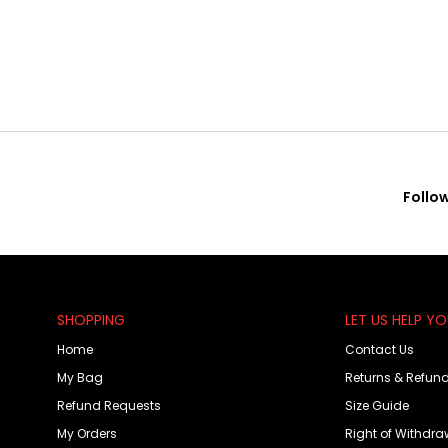
Follo
SHOPPING
LET US HELP Y
Home
Contact Us
My Bag
Returns & Refun
Refund Requests
Size Guide
My Orders
Right of Withdra