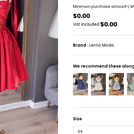
Minimum purchase amount 1, 
$0.00
$0.00
Vat included
Brand
:
Lenta Moda
We recommend these along 
Size