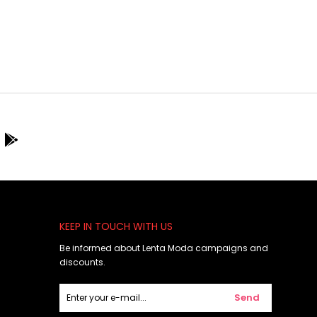
KEEP IN TOUCH WITH US
Be informed about Lenta Moda campaigns and
discounts.
Send