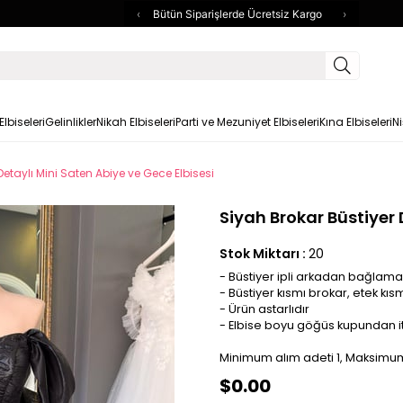
‹
Bütün Siparişlerde Ücretsiz Kargo
›
lbiseleri
Gelinlikler
Nikah Elbiseleri
Parti ve Mezuniyet Elbiseleri
Kına Elbiseleri
Ni
Detaylı Mini Saten Abiye ve Gece Elbisesi
Siyah Brokar Büstiyer 
Stok Miktarı
:
20
- Büstiyer ipli arkadan bağlamal
- Büstiyer kısmı brokar, etek kıs
- Ürün astarlıdır
- Elbise boyu göğüs kupundan i
Minimum alım adeti 1, Maksimum
$0.00