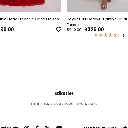
tiyeli Maxi Nişan ve Gece Elbisesi
Beyaz Fırfır Detaylı Puantiyeli Mid
Elbisesi
90.00
$326.00
$440.00
★
★
★
★
★
1
Etiketler
mini
kısa
brokar
saten
siyah
parti
,
,
,
,
,
,