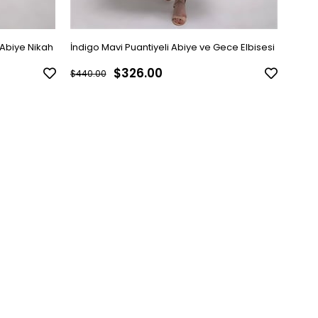
i Abiye Nikah
İndigo Mavi Puantiyeli Abiye ve Gece Elbisesi
Siyah
$326.00
$440.00
$440.