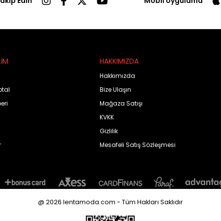
Takip Edin
Mobil Uygulama
LİM
HAKKIMIZDA
Hakkımızda
ptal
Bize Ulaşın
eri
Mağaza Satışı
KVKK
Gizlilik
r
Mesafeli Satış Sözleşmesi
@ 2026 lentamoda.com - Tüm Hakları Saklıdır