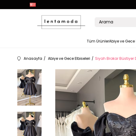
Türkçe
Tüm Ürünler
Abiye ve Gece E
Anasayfa
Abiye ve Gece Elbiseleri
Siyah Brokar Büstiyer 