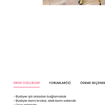
ÜRÜN ÖZELLIKLERI
YORUMLAR
(0)
ÖDEME SEÇENEK
- Büstiyer ipli arkadan bağlamalıdır
- Büstiyer kısmı brokar, etek kısmı satendir
- Ürün astarlıdır