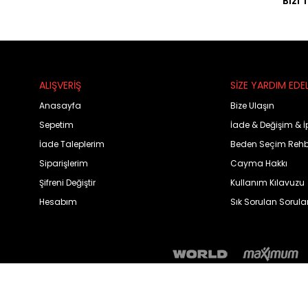
Bizi 
ALIŞVERİŞ
SİZE YARDIM EDE
Anasayfa
Bize Ulaşın
Sepetim
İade & Değişim & İ
İade Taleplerim
Beden Seçim Rehb
Siparişlerim
Cayma Hakkı
Şifreni Değiştir
Kullanım Kılavuzu
Hesabım
Sık Sorulan Sorula