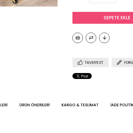
TAVSIYE ET
YORU
LERI
ÜRÜN ÖNERILERI
KARGO & TESLIMAT
İADE POLITI