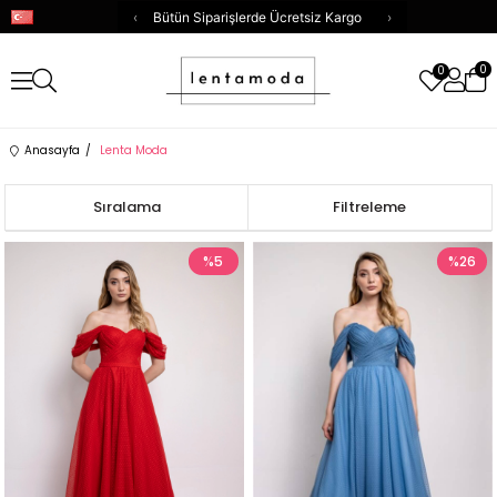
‹
Bütün Siparişlerde Ücretsiz Kargo
›
0
0
Anasayfa
Lenta Moda
Sıralama
Filtreleme
%5
%26