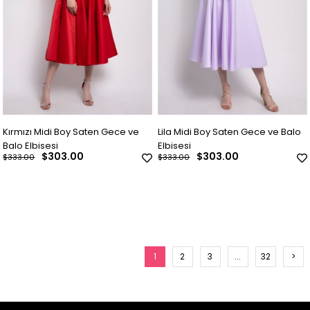
Kırmızı Midi Boy Saten Gece ve
Lila Midi Boy Saten Gece ve Balo
Balo Elbisesi
Elbisesi
$303.00
$303.00
$333.00
$333.00
1
2
3
...
32
>