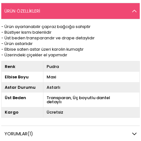
ÜRÜN ÖZELLIKLERI
- Ürün ayarlanabilir çapraz bağcığa sahiptir
- Büstiyer kısmı balenlidir
- Üst beden transparandır ve drape detaylıdır
- Ürün astarlıdır
- Elbise saten astar üzeri karolin kumaştır
- Üzerindeki çiçekler el yapımıdır
Renk
Pudra
Elbise Boyu
Maxi
Astar Durumu
Astarlı
Üst Beden
Transparan
Üç boyutlu dantel
detaylı
Kargo
Ücretsiz
YORUMLAR
(1)