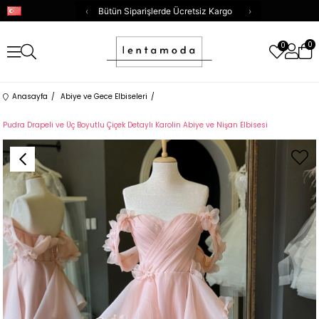
‹
Bütün Siparişlerde Ücretsiz Kargo
›
0
0
Anasayfa
Abiye ve Gece Elbiseleri
Pudra Drapeli ve Üç Boyutlu Çiçek Detaylı Karolin Abiye ve Nişan Elbisesi