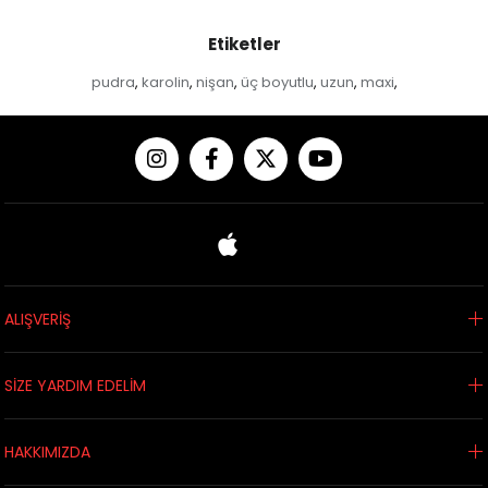
Etiketler
pudra
karolin
nişan
üç boyutlu
uzun
maxi
,
,
,
,
,
,
ALIŞVERİŞ
SİZE YARDIM EDELİM
HAKKIMIZDA