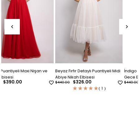
Beyaz Fırfır Detaylı Puantiyeli Midi
İndigo Mavi Puantiyeli Abiye ve
Abiye Nikah Elbisesi
Gece Elbisesi
$326.00
$326.00
$440.00
$440.00
★
★
★
★
★
1