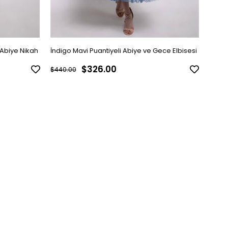
i Abiye Nikah
İndigo Mavi Puantiyeli Abiye ve Gece Elbisesi
Siyah
$326.00
$440.00
$440.