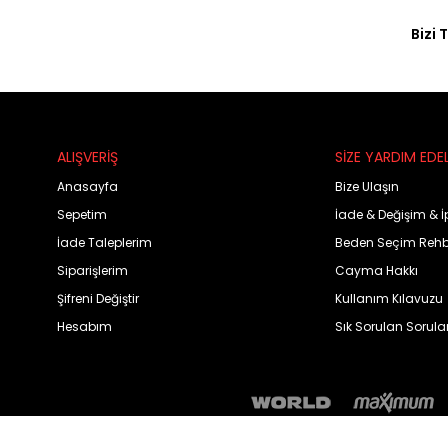
Bizi 
ALIŞVERİŞ
SİZE YARDIM EDE
Anasayfa
Bize Ulaşın
Sepetim
İade & Değişim & İ
İade Taleplerim
Beden Seçim Rehb
Siparişlerim
Cayma Hakkı
Şifreni Değiştir
Kullanım Kılavuzu
Hesabım
Sık Sorulan Sorula