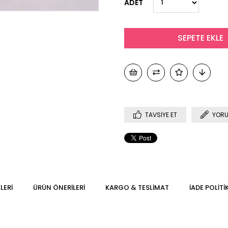
ADET
TAVSIYE ET
YORU
LERI
ÜRÜN ÖNERILERI
KARGO & TESLIMAT
İADE POLITI