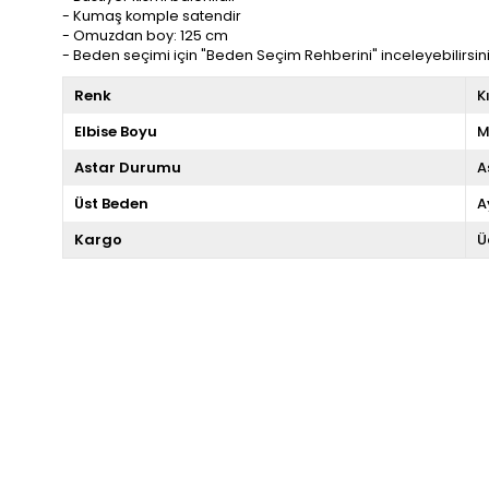
- Kumaş komple satendir
- Omuzdan boy: 125 cm
- Beden seçimi için "Beden Seçim Rehberini" inceleyebilirsin
Renk
K
Elbise Boyu
M
Astar Durumu
A
Üst Beden
A
Kargo
Ü