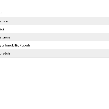
iz
ırmızı
idi
starsız
yarlanabilir
Kapalı
cretsiz