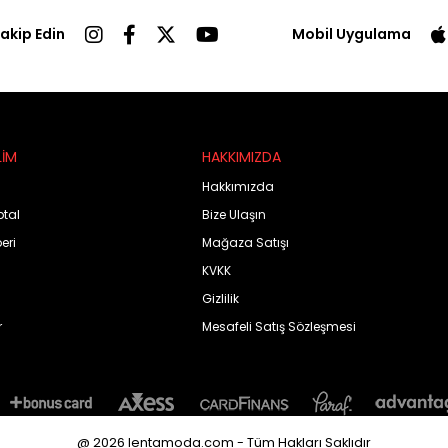
Takip Edin
Mobil Uygulama
LİM
HAKKIMIZDA
Hakkımızda
ptal
Bize Ulaşın
eri
Mağaza Satışı
KVKK
Gizlilik
r
Mesafeli Satış Sözleşmesi
@ 2026 lentamoda.com - Tüm Hakları Saklıdır