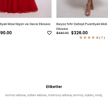
tiyeli Maxi Nişan ve Gece Elbisesi
Beyaz Fırfır Detaylı Puantiyeli Mid
Elbisesi
90.00
$326.00
$440.00
★
★
★
★
★
1
Etiketler
kırmızı elbise
saten elbise
midi boy elbise
kırmızı
saten
midi
,
,
,
,
,
,