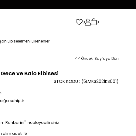
0
0
şan Elbiseleri
Yeni Eklenenler
< < Önceki Sayfaya Dön
 Gece ve Balo Elbisesi
STOK KODU
(5LMKS2021KS001)
n
cığa sahiptir
m Rehberini" inceleyebilirsiniz
 alım adeti 15