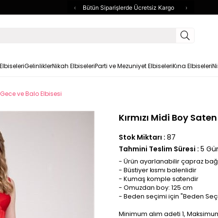
‹
Bütün Siparişlerde Ücretsiz Kargo
›
lbiseleri
Gelinlikler
Nikah Elbiseleri
Parti ve Mezuniyet Elbiseleri
Kına Elbiseleri
Ni
 Gece ve Balo Elbisesi
Kırmızı Midi Boy Saten
Stok Miktarı
:
87
Tahmini Teslim Süresi
:
5 Gü
- Ürün ayarlanabilir çapraz bağ
- Büstiyer kısmı balenlidir
- Kumaş komple satendir
- Omuzdan boy: 125 cm
- Beden seçimi için "Beden Seçi
Minimum alım adeti 1, Maksimum