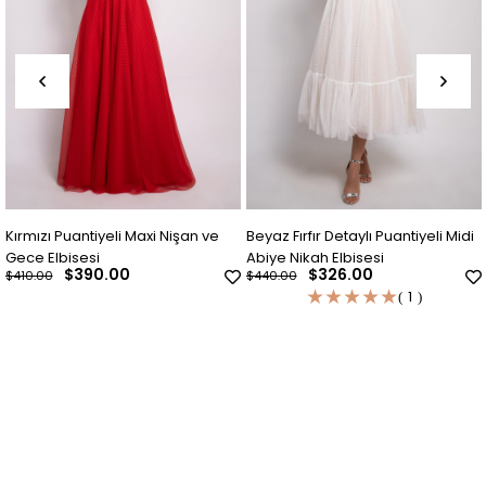
Kırmızı Puantiyeli Maxi Nişan ve
Beyaz Fırfır Detaylı Puantiyeli Midi
Gece Elbisesi
Abiye Nikah Elbisesi
$390.00
$326.00
$410.00
$440.00
★
★
★
★
★
1