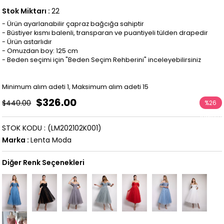
Stok Miktarı
:
22
- Ürün ayarlanabilir çapraz bağcığa sahiptir
- Büstiyer kısmı balenli, transparan ve puantiyeli tülden drapedir
- Ürün astarlıdır
- Omuzdan boy: 125 cm
- Beden seçimi için "Beden Seçim Rehberini" inceleyebilirsiniz
Minimum alım adeti 1, Maksimum alım adeti 15
$326.00
$440.00
%
26
İndirim
STOK KODU
(LM202102K001)
Marka
:
Lenta Moda
Diğer Renk Seçenekleri