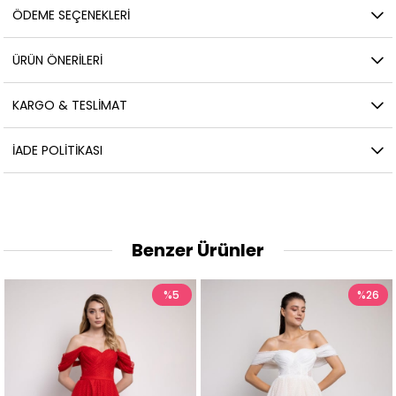
ÖDEME SEÇENEKLERI
ÜRÜN ÖNERILERI
KARGO & TESLIMAT
İADE POLITIKASI
Benzer Ürünler
%5
%26