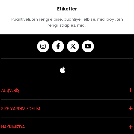
Etiketler
Puantiyeli
ten rengi elbise
puantiyeli elbise
midi boy
ten
,
,
,
,
rengi
straplez
midi
,
,
,
ALIŞVERİŞ
SİZE YARDIM EDELİM
HAKKIMIZDA