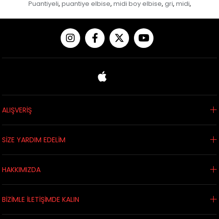
Puantiyeli
puantiye elbise
midi boy elbise
gri
midi
,
,
,
,
,
ALIŞVERİŞ
SİZE YARDIM EDELİM
HAKKIMIZDA
BİZİMLE İLETİŞİMDE KALIN