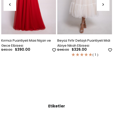
antiyeli Maxi Nişan ve
Beyaz Fırfır Detaylı Puantiyeli Midi
İndigo Mav
sesi
Abiye Nikah Elbisesi
Gece Elbis
390.00
$326.00
$
$440.00
$440.00
★
★
★
★
★
1
Etiketler