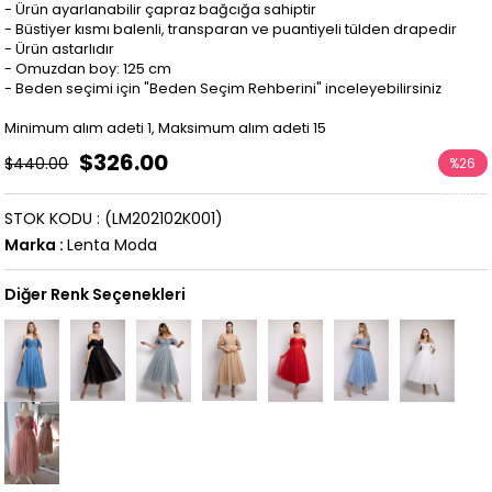
- Ürün ayarlanabilir çapraz bağcığa sahiptir
- Büstiyer kısmı balenli, transparan ve puantiyeli tülden drapedir
- Ürün astarlıdır
- Omuzdan boy: 125 cm
- Beden seçimi için "Beden Seçim Rehberini" inceleyebilirsiniz
Minimum alım adeti 1, Maksimum alım adeti 15
$326.00
$440.00
%
26
İndirim
STOK KODU
(LM202102K001)
Marka
:
Lenta Moda
Diğer Renk Seçenekleri